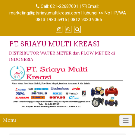
Call:
021-22687001
|
Email:
marketing@ptsriayumultikreasi.com Hubungi >> No HP/WA
: 0813 1980 5915 | 0812 9030 9065
PT. SRIAYU MULTI KREASI
DISTRIBUTOR WATER METER dan FLOW METER di
INDONESIA
Menu