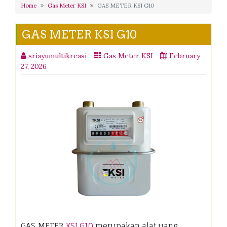
Home
Gas Meter KSI
GAS METER KSI G10
GAS METER KSI G10
sriayumultikreasi
Gas Meter KSI
February
27, 2026
GAS METER
KSI G10
merupakan alat uang