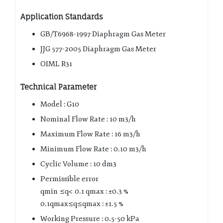
Application Standards
GB/T6968-1997 Diaphragm Gas Meter
JJG 577-2005 Diaphragm Gas Meter
OIML R31
Technical Parameter
Model : G10
Nominal Flow Rate : 10 m3/h
Maximum Flow Rate : 16 m3/h
Minimum Flow Rate : 0.10 m3/h
Cyclic Volume : 10 dm3
Permissible error
qmin
≤
q< 0.1 qmax : ±0.3 %
0.1qmax
≤
q
≤
qmax : ±1.5 %
Working Pressure : 0.5-50 kPa