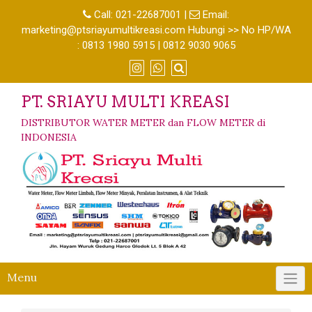
Call:
021-22687001
|
Email:
marketing@ptsriayumultikreasi.com Hubungi >> No HP/WA
: 0813 1980 5915 | 0812 9030 9065
PT. SRIAYU MULTI KREASI
DISTRIBUTOR WATER METER dan FLOW METER di
INDONESIA
Menu