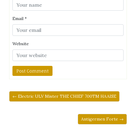
Email
*
Website
← Electric ULV Mister THE CHIEF 700TM HAAISE
Antigermen Forte →