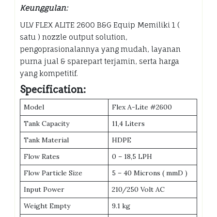
Keunggulan:
ULV FLEX ALITE 2600 B&G Equip Memiliki 1 (
satu ) nozzle output solution,
pengoprasionalannya yang mudah, layanan
purna jual & sparepart terjamin, serta harga
yang kompetitif.
Specification:
Model
Flex A-Lite #2600
Tank Capacity
11,4 Liters
Tank Material
HDPE
Flow Rates
0 – 18,5 LPH
Flow Particle Size
5 – 40 Microns ( mmD )
Input Power
210/250 Volt AC
Weight Empty
9.1 kg