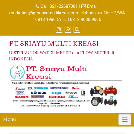
Call:
021-22687001
|
Email:
marketing@ptsriayumultikreasi.com Hubungi >> No HP/WA
: 0813 1980 5915 | 0812 9030 9065
PT. SRIAYU MULTI KREASI
DISTRIBUTOR WATER METER dan FLOW METER di
INDONESIA
Menu